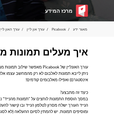
מרכז המידע
מאגר ידע
Picabook
עורך און ליין
עורך האון לי
איך מעלים תמונות מה
עורך האונליין של Picabook מאפשר שילוב תמונות ממספר מקורות בצורה נוחה ביותר.
ניתן לייבא תמונות לאלבום לא רק מהמחשב עצמו אלא גם
אינסטגרם) ואפילו מאלבומים קודמים!
כיצד זה מתבצע?
במסך הוספת התמונות לוחצים על "תמונות מהנייד" נפ
הנייד העורך ישלח מסרון לטלפון הנייד ובו קישור להע
ומוסיפים תמונות. יש להמתין לסיום ההעלאה (לא לסגו